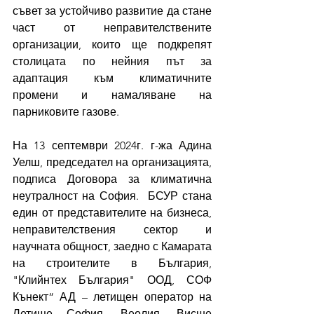
съвет за устойчиво развитие да стане 
част от неправителствените 
организации, които ще подкрепят 
столицата по нейния път за 
адаптация към климатичните 
промени и намаляване на 
парниковите газове. 
На 13 септември 2024г. г-жа Адина 
Уелш, председател на организацията, 
подписа Договора за климатична 
неутралност на София.  БСУР стана 
един от представителите на бизнеса, 
неправителствения сектор и 
научната общност, заедно с Камарата 
на строителите в България, 
"Клийнтех България" ООД, СОФ 
Кънект“ АД – летищен оператор на 
Летище София, Веолия, Висше 