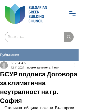
Публикация
office40485
12.11.2024 г.
време за четене: 1 мин.
БСУР подписа Договора
за климатична
неутралност на гр.
София
Столична община покани Български 