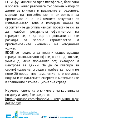
EDGE функционира чрез платформа, базирана
в облака, която разполага със сложен набор от
данни за климата и разходите в градовете,
модели на потребление и алгоритми за
прогнозиране на най-точните резултати от
изпълнението. Това е измерим начин за
строителите да оптимизират проектите си, за
да подобрят ресурсната ефективност на
сградите си, и да оценят допълнителните
разходи за зелено строителство и
прогнозираните икономии на комунални
услуги.
EDGE се предлага за нови и съществуващи
сгради, включително офиси, жилища, хотели,
училища, лека промишленост, складове и
центрове за данни. За да се класира за
сертифициране, сградата трябва да постигне
поне 20-процентно намаление на енергията,
водата и въплътената енергия в материалите
в сравнение с конвенционална сграда.
Научете повече като кликнете на картинката
по-долу и гледайте видеото:
https://youtube.com/channel/UC_A9PJ_6HmzHOyx
geOk-1Qw