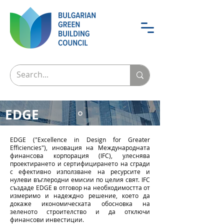
EDGE
Инструмент за сертифициране
EDGE ("Excellence in Design for Greater
от IFC, член на групата на
Efficiencies"), иновация на Международната
финансова корпорация (IFC), улеснява
Световната банка
проектирането и сертифицирането на сгради
с ефективно използване на ресурсите и
нулеви въглеродни емисии по целия свят. IFC
създаде EDGE в отговор на необходимостта от
измеримо и надеждно решение, което да
докаже икономическата обосновка на
зеленото строителство и да отключи
финансови инвестиции.