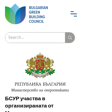
БСУР участва в
организираната от