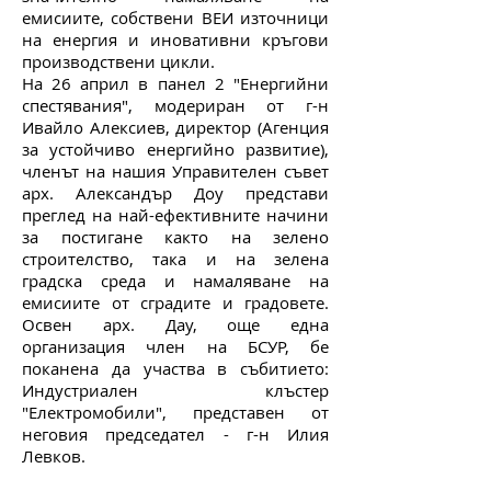
емисиите, собствени ВЕИ източници
на енергия и иновативни кръгови
производствени цикли.
На 26 април в панел 2 "Енергийни
спестявания", модериран от г-н
Ивайло Алексиев, директор (Агенция
за устойчиво енергийно развитие),
членът на нашия Управителен съвет
арх. Александър Доу представи
преглед на най-ефективните начини
за постигане както на зелено
строителство, така и на зелена
градска среда и намаляване на
емисиите от сградите и градовете.
Освен арх. Дау, още една
организация член на БСУР, бе
поканена да участва в събитието:
Индустриален клъстер
"Електромобили", представен от
неговия председател - г-н Илия
Левков.