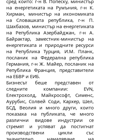
сред които: г-н В. Попеску, министър
на енергетиката на Румъния, г-н К.
Хирман, министър на икономиката
на Словашката република, г-н П.
Шахбазов, министър на енергетиката
на Република Азербайджан, г-н А.
Байрактар, заместник-министър на
енергетиката и природните ресурси
на Република Турция, И.М. Планк,
посланик на Федерална република
Германия, г-н Ж. Майер, посланик на
Република Франция, представители
на ЕБВР и ЕИБ.
Бизнесът беше представен от
следните компании: EVN,
Електрохолд, Майкрософт, Сименс,
Аурубис, Солвей Соди, Кархер, Шел,
БСД, Веолия и много други, които
показаха на публиката, че много
различни видове индустрии се
стремят и успяват да постигнат
производствени цикли със
значително намаляване на