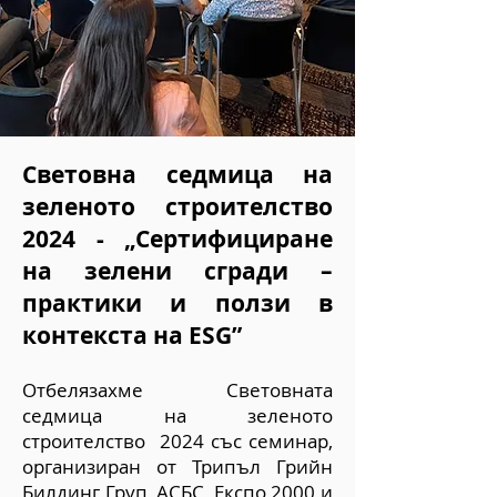
Световна седмица на
зеленото строителство
2024 - „Сертифициране
на зелени сгради –
практики и ползи в
контекста на ESG”
Отбелязахме Световната
седмица на зеленото
строителство 2024 със семинар,
организиран от Трипъл Грийн
Билдинг Груп, АСБС, Експо 2000 и