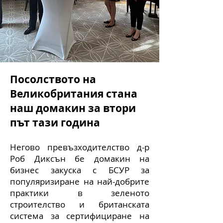
Посолството
на
Великобритания
стана
наш домакин за втори
път тази година
Негово превъзходителство д-р
Роб Диксън бе домакин на
бизнес закуска с БСУР за
популяризиране на най-добрите
практики в зеленото
строителство и британската
система за сертифициране на