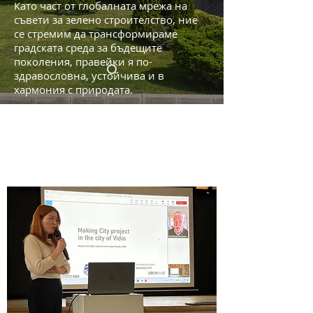
Като част от глобалната мрежа на
съвети за зелено строителствo, ние
се стремим да трансформираме
градската среда за бъдещите
поколения, правейки я по-
здравословна, устойчива и в
хармония с природата.
Научете повече
СВЕТОВЕН СЪВЕТ ЗА
ЗЕЛЕНО СТРОИТЕЛСТВО