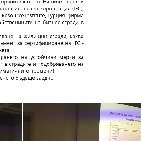
а правителството. Нашите лектори
ата финансова корпорация (IFC),
esource Institute, Турция, фирма
 собствениците на бизнес сгради в
яване на жилищни сгради, какво
умент за сертифициране на IFC -
вета.
ирането на устойчиви мерки за
т в сградите и подобряването на
климатичните промени!
еното бъдеще заедно!