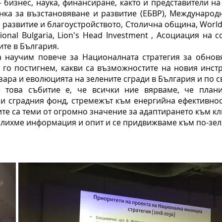
– бизнес, наука, финансиране, както и представители н
нка за възстановяване и развитие (ЕБВР), Международн
развитие и благоустройството, Столична община, World R
ional Bulgaria, Lion's Head Investment , Асоциация на
ите в България.
 научим повече за Националната стратегия за обнов
 го постигнем, какви са възможностите на новия инстр
зара и еволюцията на зелените сгради в България и по с
е това събитие е, че всички ние вярваме, че план
 и сградния фонд, стремежът към енергийна ефективнос
ите са теми от огромно значение за адаптирането към 
елихме информация и опит и се придвижваме към по-зел