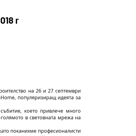
018 г
роителство на 26 и 27 септември
enHome, популяризиращ идеята за
събитие, което привлече много
-голямото в световната мрежа на
 като поканихме професионалисти