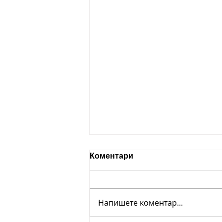
Проектът „Building life –
Коментари
изграждане на капацитет“
приключи -ето ги
Проектът „Building life –
резултатите
изграждане на капацитет“
Напишете коментар...
приключи и с радост обявяваме