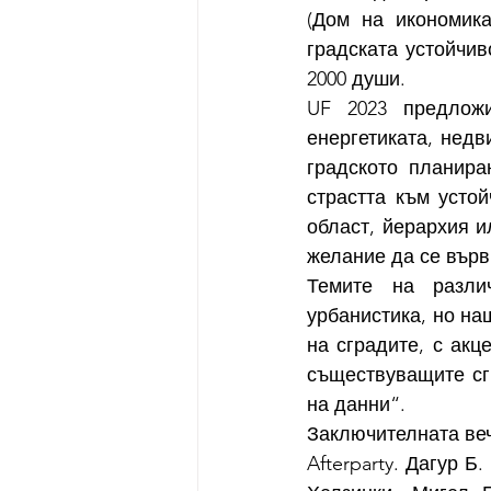
(Дом на икономика
градската устойчив
2000 души.  
UF 2023 предложи
енергетиката, недв
градското планира
страстта към устой
област, йерархия и
желание да се върв
Темите на различ
урбанистика, но на
на сградите, с акц
съществуващите сг
на данни“. 
Заключителната веч
Afterparty. Дагур Б