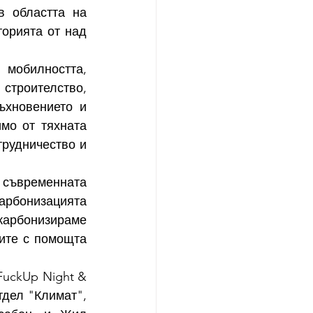
 областта на 
орията от над 
обилността, 
строителство, 
ъхновението и 
мо от тяхната 
рудничество и 
ъвременната 
арбонизацията 
карбонизираме 
ите с помощта 
uckUp Night & 
тдел "Климат", 