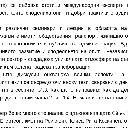
та) се събраха стотици международни експерти в
ост, които споделиха опит и добри практики с аудит
 различни семинари и лекции в областта на м
ижимите имоти, обществения транспорт, жилищното 
не, технологиите и публичната администрация. Вд
чивото развитие и споделянето на опит - независи
ли сектор - създадоха уникалната атмосфера на сът
и към зелена градска трансформация.
ните дискусии обхванаха всички аспекти на с
шият екип се съсредоточи върху тези, свързани с дек
енти в сесиите: „4.8. Как да го направим: Как да де
ради в голям маща“б и „1.4. Намаляване на емиси
ер беше много специална с вдъхновяващата Cities F
. Егертсон, кмет на Рейкявик, Кайса-Рита Коскинен, о