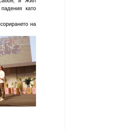
сабон, и Жил 
падения като 
сорирането на 