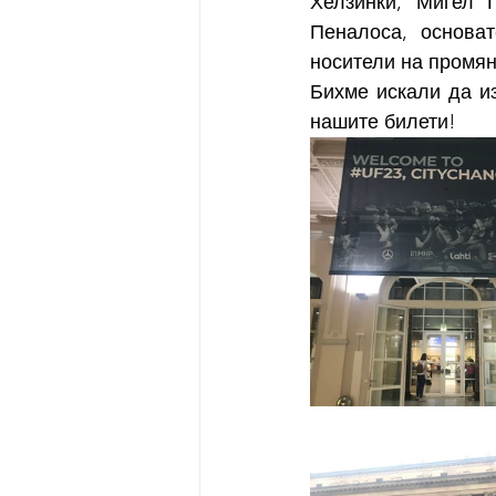
Хелзинки, Мигел Г
Пеналоса, основат
носители на промян
Бихме искали да и
нашите билети!