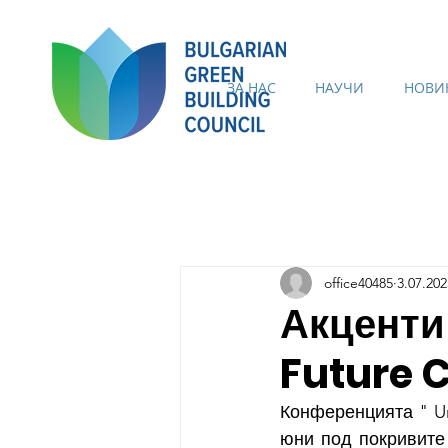
ЗА НАС
НАУЧИ
НОВИ
office40485
3.07.202
Акценти
Future 
Конференцията " Ur
юни под покривите 