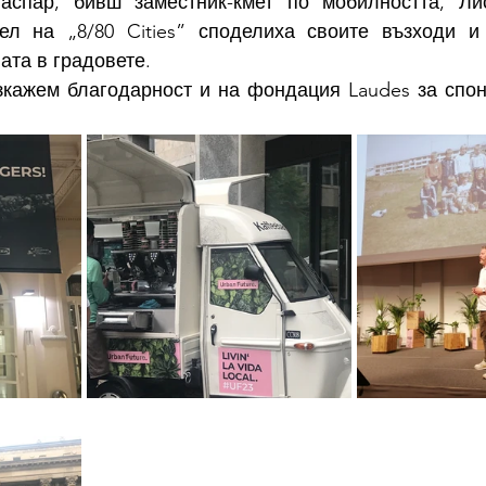
аспар, бивш заместник-кмет по мобилността, Ли
ел на „8/80 Cities” споделиха своите възходи и 
ата в градовете.
зкажем благодарност и на фондация Laudes за спон