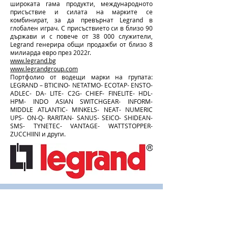
широката гама продукти, международното
присъствие и силата на марките се
комбинират, за да превърнат Legrand в
глобален играч. С присъствието си в близо 90
държави и с повече от 38 000 служители,
Legrand генерира общи продажби от близо 8
милиарда евро през 2022г.
www.legrand.bg
www.legrandgroup.com
Портфолио от водещи марки на групата:
LEGRAND – BTICINO- NETATMO- ECOTAP- ENSTO-
ADLEC- DA- LITE- C2G- CHIEF- FINELITE- HDL-
HPM- INDO ASIAN SWITCHGEAR- INFORM-
MIDDLE ATLANTIC- MINKELS- NEAT- NUMERIC
UPS- ON-Q- RARITAN- SANUS- SEICO- SHIDEAN-
SMS- TYNETEC- VANTAGE- WATTSTOPPER-
ZUCCHIINI и други.
Програма за членство
Малко информация за членската