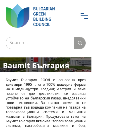
Baumit България
Искаме всички хора да живеят
Баумит България ЕООД е основана през
здравословно,
декември 1995 г. като 100% дъщерна фирма
на Шмидиндустри Холдинг, Австрия и вече
енергоспестяващо и красиво
повече от две десетилетия се развива
устойчиво на българския пазар, внедрявайки
нови технологии. За кратко време тя се
превърна във водеща компания на пазара на
топлоизолационни системи и машинни
мазилки в България. Продуктовата гама на
Баумит България включва: топлоизолационни
системи, пастообразни мазилки и бои,