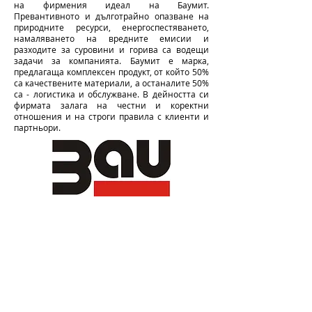
на фирмения идеал на Баумит.
Превaнтивното и дълготрайно опазване на
природните ресурси, енергоспестяването,
намаляването на вредните емисии и
разходите за суровини и горива са водещи
задачи за компанията. Баумит е марка,
предлагаща комплексен продукт, от който 50%
са качествените материали, а останалите 50%
са - логистика и обслужване. В дейността си
фирмата залага на честни и коректни
отношения и на строги правила с клиенти и
партньори.
Програма за членство