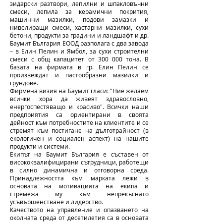
зидарски разтвори, лепилни и шпакловъчни
смеси, лепила за керамични покрития,
машинни мазилки, подови замазки и
нивелиращи смеси, хастарни мазилки, сухи
бетони, продукти за градини и ландшафт и др.
Баумит България ЕООД разполага с два завода
– в Елин Пелин и Ямбол, за сухи строителни
смеси с общ капацитет от 300 000 тона. В
базата на фирмата в гр. Елин Пелин се
произвеждат и пастообразни мазилки и
грундове.
Фирмена визия на Баумит гласи: "Ние желаем
всички хора да живеят здравословно,
енергоспестяващо и красиво". Всички наши
предприятия са ориентирани в своята
дейност към потребностите на клиентите и се
стремят към постигане на дълготрайност (в
екологичен и социален аспект) на нашите
продукти и системи.
Екипът на Баумит България е съставен от
висококвалифицирани сътрудници, работещи
в силно динамична и отговорна среда.
Принадлежността към марката лежи в
основата на мотивацията на екипа и
стремежа му към непрекъснато
усъвършенстване и лидерство.
Качеството на управление и опазването на
околната среда от десетилетия са в основата