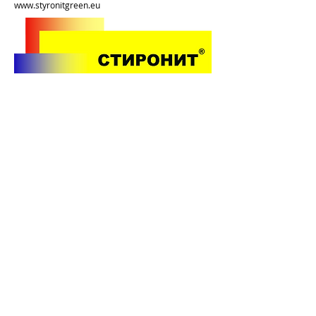
www.styronitgreen.eu
Програма за членство
Малко информация за членската
програма и връзка
Бутон „Научете
повече“ към споменатата страница с
уеб публикации.
Научете повече
a.
София 1618, ул. Света Екатерина 3