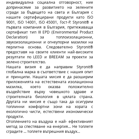
индивидуална социална отговорност, ние
допринасяме за развитието на зелените
сгради за бъдещето на света и България с
нашите сертифицирани продукти като ISO
9001, ISO 14001, ISO 45001, Гост-Р. Styronit® е
първата компания в България, притежаваща
сертификат тип III EPD (Environmental Product
Declaration) за топлоизолационни,
звукоизолационни и огнеупорни мазилки на
перлитна основа. Следователно Styronit®
предоставя на своите клиенти най-високите
резултати по LEED и BREEAM за проекти за
зелено строителство.
Нашата визия е да направим Styronit®
глобална марка в съответствие с нашия опит
и принципи. Нашата мисия е да разширим
приложенията на естествената изолационна
мазилка, което оказва положително
въздействие върху човешкото здраве и
строителната биология в цялата страна.
Другата ни мисия е също така да осигурим
топлинни комфортни зони на хората с
екологично чисти, естествени икономически
продукти.
Oтоплението на въздуха е най- ефективният
метод за спестяване на енергия… Не топлете
сградите ... топлете вътрешния въздух...