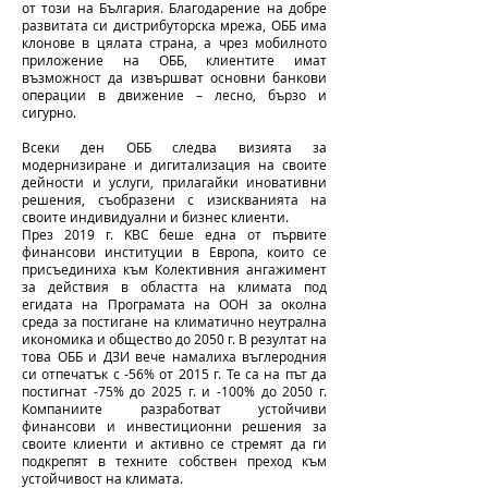
от този на България. Благодарение на добре
развитата си дистрибуторска мрежа, ОББ има
клонове в цялата страна, а чрез мобилното
приложение на ОББ, клиентите имат
възможност да извършват основни банкови
операции в движение – лесно, бързо и
сигурно.
Всеки ден ОББ следва визията за
модернизиране и дигитализация на своите
дейности и услуги, прилагайки иновативни
решения, съобразени с изискванията на
своите индивидуални и бизнес клиенти.
През 2019 г. KBC беше една от първите
финансови институции в Европа, които се
присъединиха към Колективния ангажимент
за действия в областта на климата под
егидата на Програмата на ООН за околна
среда за постигане на климатично неутрална
икономика и общество до 2050 г. В резултат на
това ОББ и ДЗИ вече намалиха въглеродния
си отпечатък с -56% от 2015 г. Те са на път да
постигнат -75% до 2025 г. и -100% до 2050 г.
Компаниите разработват устойчиви
финансови и инвестиционни решения за
своите клиенти и активно се стремят да ги
подкрепят в техните собствен преход към
устойчивост на климата.