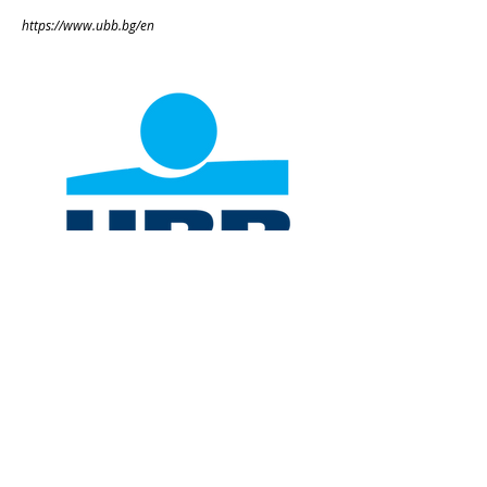
https://www.ubb.bg/en
Програма за членство
Малко информация за членската
програма и връзка
Бутон „Научете
повече“ към споменатата страница с