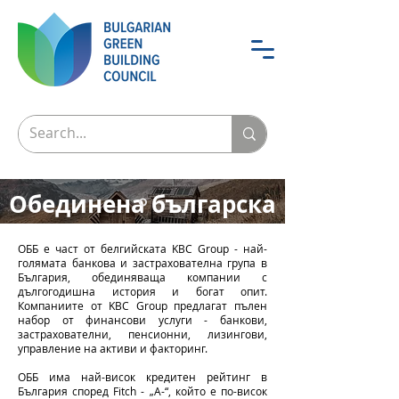
Обединена българска
банка
ОББ е част от белгийската KBC Group - най-
голямата банкова и застрахователна група в
Част от KBC group
България, обединяваща компании с
дългогодишна история и богат опит.
Компаниите от KBC Group предлагат пълен
набор от финансови услуги - банкови,
застрахователни, пенсионни, лизингови,
управление на активи и факторинг.
ОББ има най-висок кредитен рейтинг в
България според Fitch - „A-“, който е по-висок