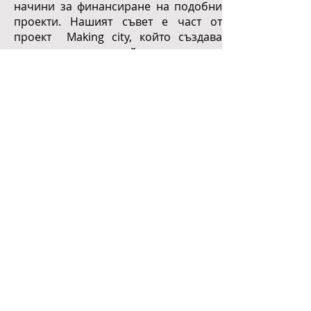
Ние поднесохме експертиза и добри
практики в областта на устойчивото
планиране и строителство, както и
начини за финансиране на подобни
проекти. Нашият съвет е част от
проект Making city, който създава
позитивно енергийни зони в
градовете и у нас се реализира в гр.
Видин.
Научете повече за събитието тук.