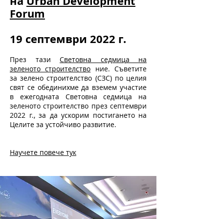
BGBC отбеляза
събитието в рамките
на
Urban Development
Forum
19 септември 2022 г.
През тази
Световна седмица на
зеленото строителство
ние. Съветите
за зелено строителство (СЗС) по целия
свят се обединихме да вземем участие
в ежегодната Световна седмица на
зеленото строителство през септември
2022 г., за да ускорим постигането на
Целите за устойчиво развитие.
Научете повече тук