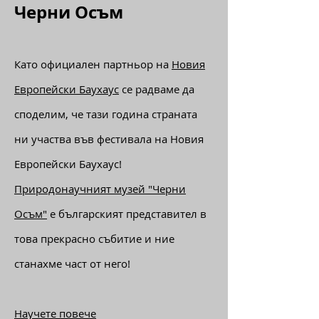
Фестивала на Новия
Европейски Баухаус
Черни Осъм
Като официален партньор на
Новия
Европейски Баухаус
се радваме да
споделим, че тази година страната
ни участва във фестивала на Новия
Е
вропейски Баухаус!
Природонаучният музей "Черни
Осъм"
е българският представител в
това прекрасно събитие и ние
станахме част от него!