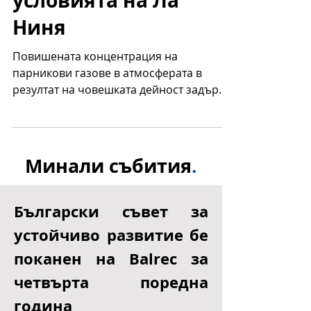
през 2021 г., въпреки
условията на Ла
Ниня
Повишената концентрация на
парникови газове в атмосферата в
резултат на човешката дейност задържа
топлина в климатичната система и...
Минали събития
.
Български съвет за
устойчиво развитие бе
поканен на Balrec за