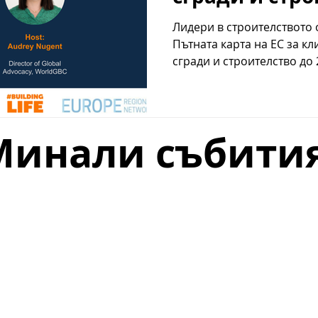
2050 г.
Лидери в строителството 
Пътната карта на ЕС за к
сгради и строителство до 2
Минали събити