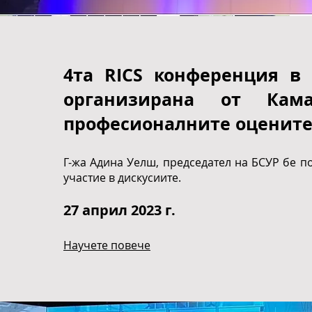
4та RICS конференция в 
организирана от Кам
професионалните оценит
Г-жа Адина Уелш, председател на БСУР бе п
участие в дискусиите.
27
април 2023 г.
Научете повече