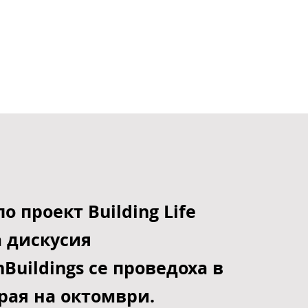
о проект Building Life
 дискусия
Buildings се проведоха в
рая на октомври.