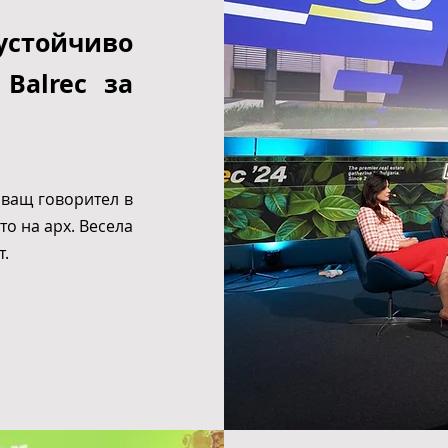
стойчиво
Balrec за
иващ говорител в
то на арх. Весела
т.