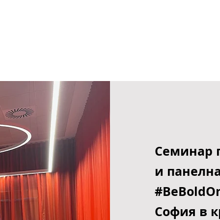
Cеминар п
и панелна
#BeBoldOn
София в к