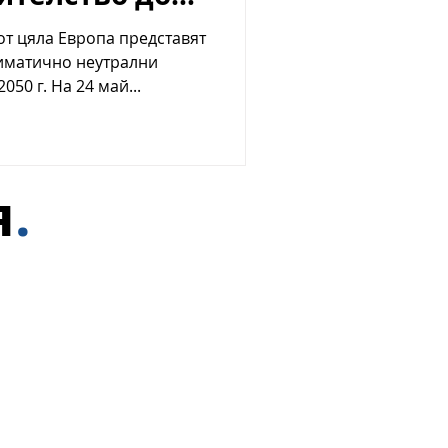
от цяла Европа представят
лиматично неутрални
050 г. На 24 май...
я
.