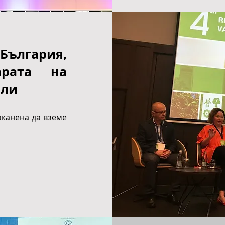
България,
арата на
ели
оканена да вземе